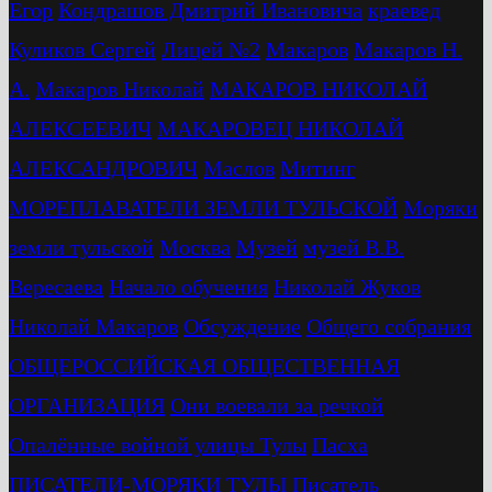
Егор
Кондрашов Дмитрий Ивановича
краевед
Куликов Сергей
Лицей №2
Макаров
Макаров Н.
А.
Макаров Николай
МАКАРОВ НИКОЛАЙ
АЛЕКСЕЕВИЧ
МАКАРОВЕЦ НИКОЛАЙ
АЛЕКСАНДРОВИЧ
Маслов
Митинг
МОРЕПЛАВАТЕЛИ ЗЕМЛИ ТУЛЬСКОЙ
Моряки
земли тульской
Москва
Музей
музей В.В.
Вересаева
Начало обучения
Николай Жуков
Николай Макаров
Обсуждение
Общего собрания
ОБЩЕРОССИЙСКАЯ ОБЩЕСТВЕННАЯ
ОРГАНИЗАЦИЯ
Они воевали за речкой
Опалённые войной улицы Тулы
Пасха
ПИСАТЕЛИ-МОРЯКИ ТУЛЫ
Писатель