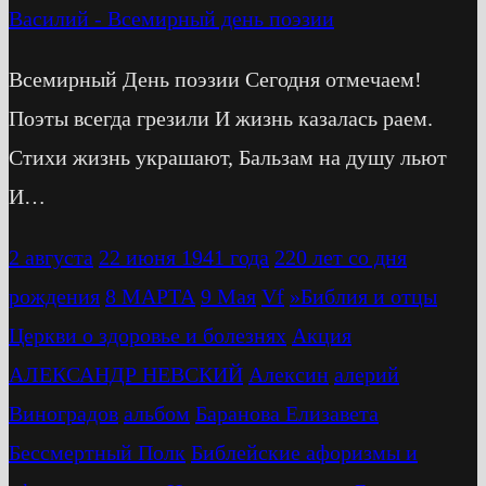
Василий
-
Всемирный день поэзии
Всемирный День поэзии Сегодня отмечаем!
Поэты всегда грезили И жизнь казалась раем.
Стихи жизнь украшают, Бальзам на душу льют
И…
2 августа
22 июня 1941 года
220 лет со дня
рождения
8 МАРТА
9 Мая
Vf
»Библия и отцы
Церкви о здоровье и болезнях
Акция
АЛЕКСАНДР НЕВСКИЙ
Алексин
алерий
Виноградов
альбом
Баранова Елизавета
Бессмертный Полк
Библейские афоризмы и