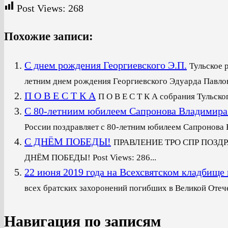
Post Views:
268
Похожие записи:
С днем рождения Георгиевского Э.П.
Тульское 
летним днем рождения Георгиевского Эдуарда Павлови
П О В Е С Т К А
П О В Е С Т К А собрания Тульско
С 80-летниим юбилеем Сапронова Владимира
России поздравляет с 80-летним юбилеем Сапронова В
С ДНЁМ ПОБЕДЫ!
ПРАВЛЕНИЕ ТРО СПР ПОЗД
ДНЁМ ПОБЕДЫ! Post Views: 286...
22 июня 2019 года на Всехсвятском кладби
всех братских захоронений погибших в Великой Отече
Навигация по записям