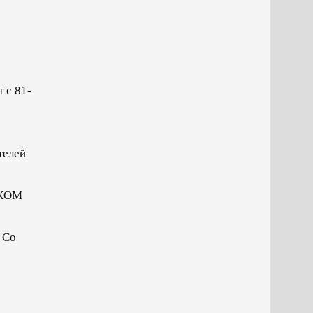
 с 81-
телей
ИКОМ
Со