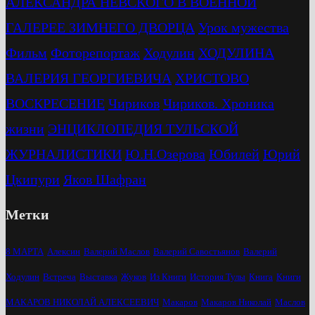
АЛЕКСАНДРА НЕВСКОГО В ВОЕННОЙ
ГАЛЕРЕЕ ЗИМНЕГО ДВОРЦА
Урок мужества
Фильм
Фоторепортаж
Ходулин
ХОДУЛИНА
ВАЛЕРИЯ ГЕОРГИЕВИЧА
ХРИСТОВО
ВОСКРЕСЕНИЕ
Чириков
Чириков. Хроника
жизни
ЭНЦИКЛОПЕДИЯ ТУЛЬСКОЙ
ЖУРНАЛИСТИКИ
Ю.Н.Озерова
Юбилей
Юрий
Цкипури
Яков Шафран
Метки
8 МАРТА
Алексин
Валерий Маслов
Валерий Савостьянов
Валерий
Ходулин
Встреча
Выставка
Жуков
Из Книги
История Тулы
Книга
Книги
МАКАРОВ НИКОЛАЙ АЛЕКСЕЕВИЧ
Макаров
Макаров Николай
Маслов