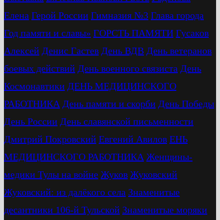
Елена
Герой России
Гимназия №3
Глава города
Год памяти и славы»
ГОРСТЬ ПАМЯТИ
Гусаков
Алексей
Денис Гастев
День ВДВ
День ветеранов
боевых действий
День военного связиста
День
Космонавтики
ДЕНЬ МЕДИЦИНСКОГО
РАБОТНИКА
День памяти и скорби
День Победы
День России
День славянской письменности
Дмитрий Покровский
Евгений Авилов
ЕНЬ
МЕДИЦИНСКОГО РАБОТНИКА
Женщины-
медики Тулы на войне
Жуков
Жуковский
Жуковский: из далёкого села
Знаменитые
десантники 106-й Тульской
Знаменитые моряки