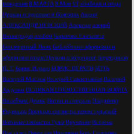
рождения
8 МАРТА
9 Мая
Vf
»Библия и отцы
Церкви о здоровье и болезнях
Акция
АЛЕКСАНДР НЕВСКИЙ
Алексин
алерий
Виноградов
альбом
Баранова Елизавета
Бессмертный Полк
Библейские афоризмы и
афоризмы отцов Церкви о медицине
Бодрединов
В. Т.
Бориc Играев
БОРИС ИГРАЕВ
БОТЬ
Валерий Маслов
Валерий Савостьянов
Валерий
Ходулин
ВЕЛИКАЯ ОТЕЧЕСТВЕННАЯ ВОЙНА
Вилейчик Денис
Витки и спирали
Владимир
Родионов
Военные связисты земли тульской
Военные связисты Тулы
Вручение
Встреча
Выставка
Вячеслав Иванович Боть
Гаденова