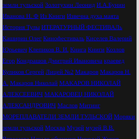
земли тульской
Золотухин Леонид
И.А.Бунин
Иванова Н. Ф
Из Книги
Извечна духа маята
История Тулы
ИТЕРАТУРНЫЙ ФЕСТИВАЛь
Каширин Олег
Кинофестиваль
Киселев Валерий
Юрьевич
Клепиков В. И.
Книга
Книги
Козлов
Егор
Кондрашов Дмитрий Ивановича
краевед
Куликов Сергей
Лицей №2
Макаров
Макаров Н.
А.
Макаров Николай
МАКАРОВ НИКОЛАЙ
АЛЕКСЕЕВИЧ
МАКАРОВЕЦ НИКОЛАЙ
АЛЕКСАНДРОВИЧ
Маслов
Митинг
МОРЕПЛАВАТЕЛИ ЗЕМЛИ ТУЛЬСКОЙ
Моряки
земли тульской
Москва
Музей
музей В.В.
Вересаева
Начало обучения
Николай Жуков