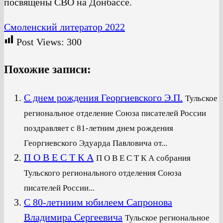
посвящены СВО на Донбассе.
Смоленский литератор 2022
Post Views:
300
Похожие записи:
С днем рождения Георгиевского Э.П.
Тульское
региональное отделение Союза писателей России
поздравляет с 81-летним днем рождения
Георгиевского Эдуарда Павловича от...
П О В Е С Т К А
П О В Е С Т К А собрания
Тульского регионального отделения Союза
писателей России...
С 80-летниим юбилеем Сапронова
Владимира Сергеевича
Тульское региональное