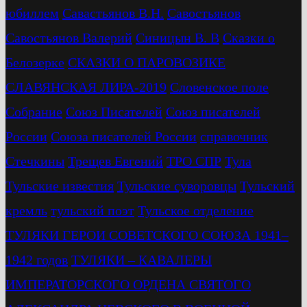
юбиллем
Савастьянов В.Н.
Савостьянов
Савостьянов Валерий
Синицын В. В
Сказки о
Белозерке
СКАЗКИ О ПАРОВОЗИКЕ
СЛАВЯНСКАЯ ЛИРА-2019
Словенское поле
Собрание
Союз Писателей
Союз писателей
России
Союза писателей России
справочник
Стечкины
Трещев Евгений
ТРО СПР
Тула
Тульские известия
Тульские суворовцы
Тульский
кремль
тульский поэт
Тульское отделение
ТУЛЯКИ ГЕРОИ СОВЕТСКОГО СОЮЗА 1941–
1942 годов
ТУЛЯКИ – КАВАЛЕРЫ
ИМПЕРАТОРСКОГО ОРДЕНА СВЯТОГО