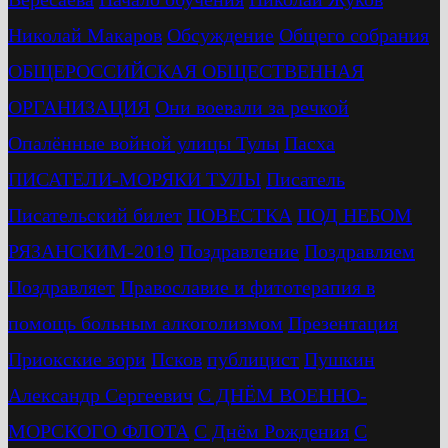
Николай Макаров
Обсуждение
Общего собрания
ОБЩЕРОССИЙСКАЯ ОБЩЕСТВЕННАЯ
ОРГАНИЗАЦИЯ
Они воевали за речкой
Опалённые войной улицы Тулы
Пасха
ПИСАТЕЛИ-МОРЯКИ ТУЛЫ
Писатель
Писательский билет
ПОВЕСТКА
ПОД НЕБОМ
РЯЗАНСКИМ-2019
Поздравление
Поздравляем
Поздравляет
Православие и фитотерапия в
помощь больным алкоголизмом
Презентация
Приокские зори
Псков
публицист
Пушкин
Александр Сергеевич
С ДНЁМ ВОЕННО-
МОРСКОГО ФЛОТА
С Днём Рождения
С