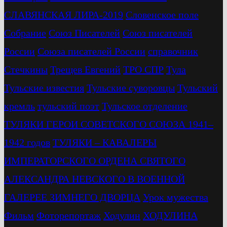
СЛАВЯНСКАЯ ЛИРА-2019
Словенское поле
Собрание
Союз Писателей
Союз писателей
России
Союза писателей России
справочник
Стечкины
Трещев Евгений
ТРО СПР
Тула
Тульские известия
Тульские суворовцы
Тульский
кремль
тульский поэт
Тульское отделение
ТУЛЯКИ ГЕРОИ СОВЕТСКОГО СОЮЗА 1941–
1942 годов
ТУЛЯКИ – КАВАЛЕРЫ
ИМПЕРАТОРСКОГО ОРДЕНА СВЯТОГО
АЛЕКСАНДРА НЕВСКОГО В ВОЕННОЙ
ГАЛЕРЕЕ ЗИМНЕГО ДВОРЦА
Урок мужества
Фильм
Фоторепортаж
Ходулин
ХОДУЛИНА