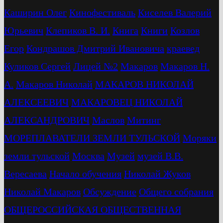
Каширин Олег
Кинофестиваль
Киселев Валерий
Юрьевич
Клепиков В. И.
Книга
Книги
Козлов
Егор
Кондрашов Дмитрий Ивановича
краевед
Куликов Сергей
Лицей №2
Макаров
Макаров Н.
А.
Макаров Николай
МАКАРОВ НИКОЛАЙ
АЛЕКСЕЕВИЧ
МАКАРОВЕЦ НИКОЛАЙ
АЛЕКСАНДРОВИЧ
Маслов
Митинг
МОРЕПЛАВАТЕЛИ ЗЕМЛИ ТУЛЬСКОЙ
Моряки
земли тульской
Москва
Музей
музей В.В.
Вересаева
Начало обучения
Николай Жуков
Николай Макаров
Обсуждение
Общего собрания
ОБЩЕРОССИЙСКАЯ ОБЩЕСТВЕННАЯ