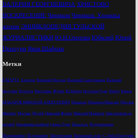
ВАЛЕРИЯ ГЕОРГИЕВИЧА
ХРИСТОВО
ВОСКРЕСЕНИЕ
Чириков
Чириков. Хроника
жизни
ЭНЦИКЛОПЕДИЯ ТУЛЬСКОЙ
ЖУРНАЛИСТИКИ
Ю.Н.Озерова
Юбилей
Юрий
Цкипури
Яков Шафран
Метки
8 МАРТА
Алексин
Валерий Маслов
Валерий Савостьянов
Валерий
Ходулин
Встреча
Выставка
Жуков
Из Книги
История Тулы
Книга
Книги
МАКАРОВ НИКОЛАЙ АЛЕКСЕЕВИЧ
Макаров
Макаров Николай
Маслов
Митинг
Москва
Музей
Николай Жуков
Николай Макаров
Они воевали за
речкой
Опалённые войной улицы Тулы
Писатель
Поздравление
Поздравляем
Поздравляет
Презентация
Приокские зори
С Днём Рождения