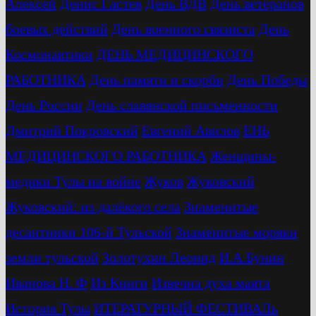
Алексей
Денис Гастев
День ВДВ
День ветеранов
боевых действий
День военного связиста
День
Космонавтики
ДЕНЬ МЕДИЦИНСКОГО
РАБОТНИКА
День памяти и скорби
День Победы
День России
День славянской письменности
Дмитрий Покровский
Евгений Авилов
ЕНЬ
МЕДИЦИНСКОГО РАБОТНИКА
Женщины-
медики Тулы на войне
Жуков
Жуковский
Жуковский: из далёкого села
Знаменитые
десантники 106-й Тульской
Знаменитые моряки
земли тульской
Золотухин Леонид
И.А.Бунин
Иванова Н. Ф
Из Книги
Извечна духа маята
История Тулы
ИТЕРАТУРНЫЙ ФЕСТИВАЛь