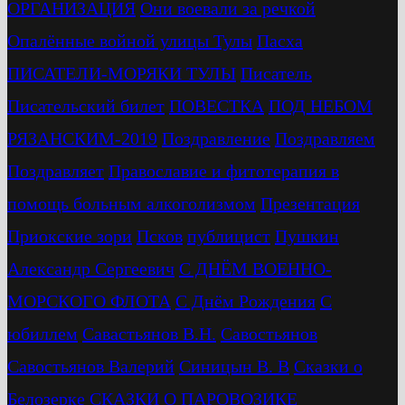
ОРГАНИЗАЦИЯ
Они воевали за речкой
Опалённые войной улицы Тулы
Пасха
ПИСАТЕЛИ-МОРЯКИ ТУЛЫ
Писатель
Писательский билет
ПОВЕСТКА
ПОД НЕБОМ
РЯЗАНСКИМ-2019
Поздравление
Поздравляем
Поздравляет
Православие и фитотерапия в
помощь больным алкоголизмом
Презентация
Приокские зори
Псков
публицист
Пушкин
Александр Сергеевич
С ДНЁМ ВОЕННО-
МОРСКОГО ФЛОТА
С Днём Рождения
С
юбиллем
Савастьянов В.Н.
Савостьянов
Савостьянов Валерий
Синицын В. В
Сказки о
Белозерке
СКАЗКИ О ПАРОВОЗИКЕ