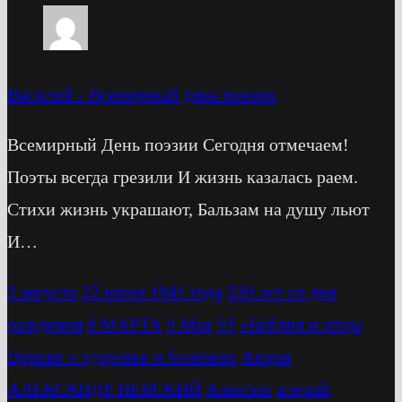
Василий
-
Всемирный день поэзии
Всемирный День поэзии Сегодня отмечаем!
Поэты всегда грезили И жизнь казалась раем.
Стихи жизнь украшают, Бальзам на душу льют
И…
2 августа
22 июня 1941 года
220 лет со дня
рождения
8 МАРТА
9 Мая
Vf
»Библия и отцы
Церкви о здоровье и болезнях
Акция
АЛЕКСАНДР НЕВСКИЙ
Алексин
алерий