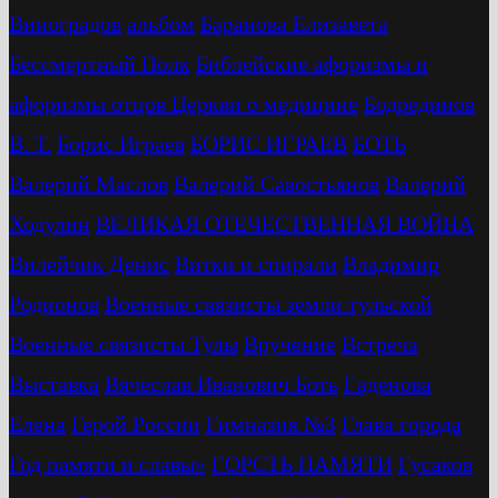
Виноградов
альбом
Баранова Елизавета
Бессмертный Полк
Библейские афоризмы и
афоризмы отцов Церкви о медицине
Бодрединов
В. Т.
Бориc Играев
БОРИС ИГРАЕВ
БОТЬ
Валерий Маслов
Валерий Савостьянов
Валерий
Ходулин
ВЕЛИКАЯ ОТЕЧЕСТВЕННАЯ ВОЙНА
Вилейчик Денис
Витки и спирали
Владимир
Родионов
Военные связисты земли тульской
Военные связисты Тулы
Вручение
Встреча
Выставка
Вячеслав Иванович Боть
Гаденова
Елена
Герой России
Гимназия №3
Глава города
Год памяти и славы»
ГОРСТЬ ПАМЯТИ
Гусаков