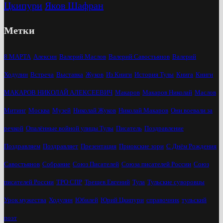
Цкипури
Яков Шафран
Метки
8 МАРТА
Алексин
Валерий Маслов
Валерий Савостьянов
Валерий
Ходулин
Встреча
Выставка
Жуков
Из Книги
История Тулы
Книга
Книги
МАКАРОВ НИКОЛАЙ АЛЕКСЕЕВИЧ
Макаров
Макаров Николай
Маслов
Митинг
Москва
Музей
Николай Жуков
Николай Макаров
Они воевали за
речкой
Опалённые войной улицы Тулы
Писатель
Поздравление
Поздравляем
Поздравляет
Презентация
Приокские зори
С Днём Рождения
Савостьянов
Собрание
Союз Писателей
Союза писателей России
Союз
писателей России
ТРО СПР
Трещев Евгений
Тула
Тульские суворовцы
Урок мужества
Ходулин
Юбилей
Юрий Цкипури
справочник
тульский
поэт