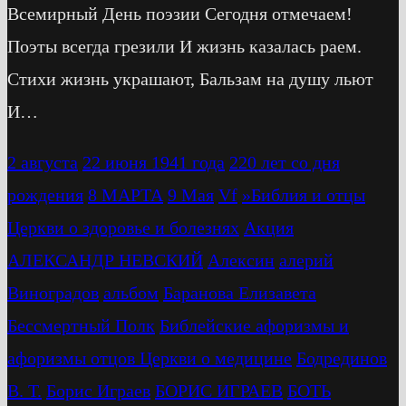
Всемирный День поэзии Сегодня отмечаем!
Поэты всегда грезили И жизнь казалась раем.
Стихи жизнь украшают, Бальзам на душу льют
И…
2 августа
22 июня 1941 года
220 лет со дня
рождения
8 МАРТА
9 Мая
Vf
»Библия и отцы
Церкви о здоровье и болезнях
Акция
АЛЕКСАНДР НЕВСКИЙ
Алексин
алерий
Виноградов
альбом
Баранова Елизавета
Бессмертный Полк
Библейские афоризмы и
афоризмы отцов Церкви о медицине
Бодрединов
В. Т.
Бориc Играев
БОРИС ИГРАЕВ
БОТЬ