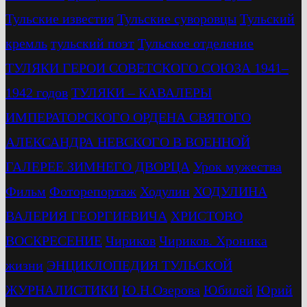
Тульские известия
Тульские суворовцы
Тульский
кремль
тульский поэт
Тульское отделение
ТУЛЯКИ ГЕРОИ СОВЕТСКОГО СОЮЗА 1941–
1942 годов
ТУЛЯКИ – КАВАЛЕРЫ
ИМПЕРАТОРСКОГО ОРДЕНА СВЯТОГО
АЛЕКСАНДРА НЕВСКОГО В ВОЕННОЙ
ГАЛЕРЕЕ ЗИМНЕГО ДВОРЦА
Урок мужества
Фильм
Фоторепортаж
Ходулин
ХОДУЛИНА
ВАЛЕРИЯ ГЕОРГИЕВИЧА
ХРИСТОВО
ВОСКРЕСЕНИЕ
Чириков
Чириков. Хроника
жизни
ЭНЦИКЛОПЕДИЯ ТУЛЬСКОЙ
ЖУРНАЛИСТИКИ
Ю.Н.Озерова
Юбилей
Юрий