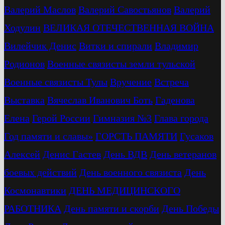
Валерий Маслов
Валерий Савостьянов
Валерий
Ходулин
ВЕЛИКАЯ ОТЕЧЕСТВЕННАЯ ВОЙНА
Вилейчик Денис
Витки и спирали
Владимир
Родионов
Военные связисты земли тульской
Военные связисты Тулы
Вручение
Встреча
Выставка
Вячеслав Иванович Боть
Гаденова
Елена
Герой России
Гимназия №3
Глава города
Год памяти и славы»
ГОРСТЬ ПАМЯТИ
Гусаков
Алексей
Денис Гастев
День ВДВ
День ветеранов
боевых действий
День военного связиста
День
Космонавтики
ДЕНЬ МЕДИЦИНСКОГО
РАБОТНИКА
День памяти и скорби
День Победы