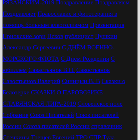
РЯЗАНСКИМ-2019
Поздравление
Поздравляем
Поздравляет
Православие и фитотерапия в
помощь больным алкоголизмом
Презентация
Приокские зори
Псков
публицист
Пушкин
Александр Сергеевич
С ДНЁМ ВОЕННО-
МОРСКОГО ФЛОТА
С Днём Рождения
С
юбиллем
Савастьянов В.Н.
Савостьянов
Савостьянов Валерий
Синицын В. В
Сказки о
Белозерке
СКАЗКИ О ПАРОВОЗИКЕ
СЛАВЯНСКАЯ ЛИРА-2019
Словенское поле
Собрание
Союз Писателей
Союз писателей
России
Союза писателей России
справочник
Стечкины
Трещев Евгений
ТРО СПР
Тула