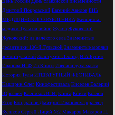
День России
День славянской письменности
Дмитрий Покровский
Евгений Авилов
ЕНЬ
МЕДИЦИНСКОГО РАБОТНИКА
Женщины-
медики Тулы на войне
Жуков
Жуковский
Жуковский: из далёкого села
Знаменитые
десантники 106-й Тульской
Знаменитые моряки
земли тульской
Золотухин Леонид
И.А.Бунин
Иванова Н. Ф
Из Книги
Извечна духа маята
История Тулы
ИТЕРАТУРНЫЙ ФЕСТИВАЛь
Каширин Олег
Кинофестиваль
Киселев Валерий
Юрьевич
Клепиков В. И.
Книга
Книги
Козлов
Егор
Кондрашов Дмитрий Ивановича
краевед
Куликов Сергей
Лицей №2
Макаров
Макаров Н.