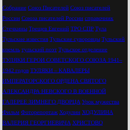
Собрание
Союз Писателей
Союз писателей
России
Союза писателей России
справочник
Стечкины
Трещев Евгений
ТРО СПР
Тула
Тульские известия
Тульские суворовцы
Тульский
кремль
тульский поэт
Тульское отделение
ТУЛЯКИ ГЕРОИ СОВЕТСКОГО СОЮЗА 1941–
1942 годов
ТУЛЯКИ – КАВАЛЕРЫ
ИМПЕРАТОРСКОГО ОРДЕНА СВЯТОГО
АЛЕКСАНДРА НЕВСКОГО В ВОЕННОЙ
ГАЛЕРЕЕ ЗИМНЕГО ДВОРЦА
Урок мужества
Фильм
Фоторепортаж
Ходулин
ХОДУЛИНА
ВАЛЕРИЯ ГЕОРГИЕВИЧА
ХРИСТОВО