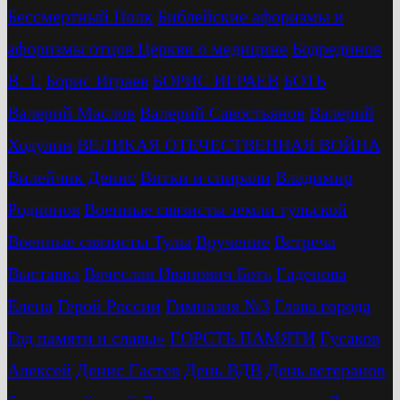
Бессмертный Полк
Библейские афоризмы и
афоризмы отцов Церкви о медицине
Бодрединов
В. Т.
Бориc Играев
БОРИС ИГРАЕВ
БОТЬ
Валерий Маслов
Валерий Савостьянов
Валерий
Ходулин
ВЕЛИКАЯ ОТЕЧЕСТВЕННАЯ ВОЙНА
Вилейчик Денис
Витки и спирали
Владимир
Родионов
Военные связисты земли тульской
Военные связисты Тулы
Вручение
Встреча
Выставка
Вячеслав Иванович Боть
Гаденова
Елена
Герой России
Гимназия №3
Глава города
Год памяти и славы»
ГОРСТЬ ПАМЯТИ
Гусаков
Алексей
Денис Гастев
День ВДВ
День ветеранов