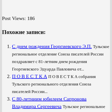
Post Views:
186
Похожие записи:
С днем рождения Георгиевского Э.П.
Тульское
региональное отделение Союза писателей России
поздравляет с 81-летним днем рождения
Георгиевского Эдуарда Павловича от...
П О В Е С Т К А
П О В Е С Т К А собрания
Тульского регионального отделения Союза
писателей России...
С 80-летниим юбилеем Сапронова
Владимира Сергеевича
Тульское региональное