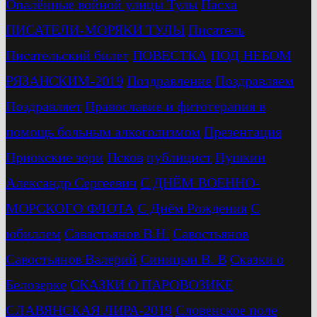
Опалённые войной улицы Тулы
Пасха
ПИСАТЕЛИ-МОРЯКИ ТУЛЫ
Писатель
Писательский билет
ПОВЕСТКА
ПОД НЕБОМ
РЯЗАНСКИМ-2019
Поздравление
Поздравляем
Поздравляет
Православие и фитотерапия в
помощь больным алкоголизмом
Презентация
Приокские зори
Псков
публицист
Пушкин
Александр Сергеевич
С ДНЁМ ВОЕННО-
МОРСКОГО ФЛОТА
С Днём Рождения
С
юбиллем
Савастьянов В.Н.
Савостьянов
Савостьянов Валерий
Синицын В. В
Сказки о
Белозерке
СКАЗКИ О ПАРОВОЗИКЕ
СЛАВЯНСКАЯ ЛИРА-2019
Словенское поле