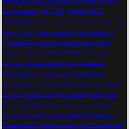
боевых действий
День военного связиста
День
Космонавтики
ДЕНЬ МЕДИЦИНСКОГО
РАБОТНИКА
День памяти и скорби
День Победы
День России
День славянской письменности
Дмитрий Покровский
Евгений Авилов
ЕНЬ
МЕДИЦИНСКОГО РАБОТНИКА
Женщины-
медики Тулы на войне
Жуков
Жуковский
Жуковский: из далёкого села
Знаменитые
десантники 106-й Тульской
Знаменитые моряки
земли тульской
Золотухин Леонид
И.А.Бунин
Иванова Н. Ф
Из Книги
Извечна духа маята
История Тулы
ИТЕРАТУРНЫЙ ФЕСТИВАЛь
Каширин Олег
Кинофестиваль
Киселев Валерий