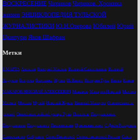
ВОСКРЕСЕНИЕ
Чириков
Чириков. Хроника
жизни
ЭНЦИКЛОПЕДИЯ ТУЛЬСКОЙ
ЖУРНАЛИСТИКИ
Ю.Н.Озерова
Юбилей
Юрий
Цкипури
Яков Шафран
Метки
8 МАРТА
Алексин
Валерий Маслов
Валерий Савостьянов
Валерий
Ходулин
Встреча
Выставка
Жуков
Из Книги
История Тулы
Книга
Книги
МАКАРОВ НИКОЛАЙ АЛЕКСЕЕВИЧ
Макаров
Макаров Николай
Маслов
Митинг
Москва
Музей
Николай Жуков
Николай Макаров
Они воевали за
речкой
Опалённые войной улицы Тулы
Писатель
Поздравление
Поздравляем
Поздравляет
Презентация
Приокские зори
С Днём Рождения
Савостьянов
Собрание
Союз Писателей
Союза писателей России
Союз