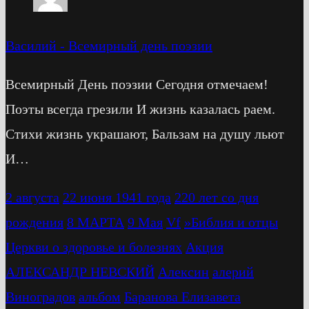
Василий
-
Всемирный день поэзии
Всемирный День поэзии Сегодня отмечаем!
Поэты всегда грезили И жизнь казалась раем.
Стихи жизнь украшают, Бальзам на душу льют
И…
2 августа
22 июня 1941 года
220 лет со дня
рождения
8 МАРТА
9 Мая
Vf
»Библия и отцы
Церкви о здоровье и болезнях
Акция
АЛЕКСАНДР НЕВСКИЙ
Алексин
алерий
Виноградов
альбом
Баранова Елизавета