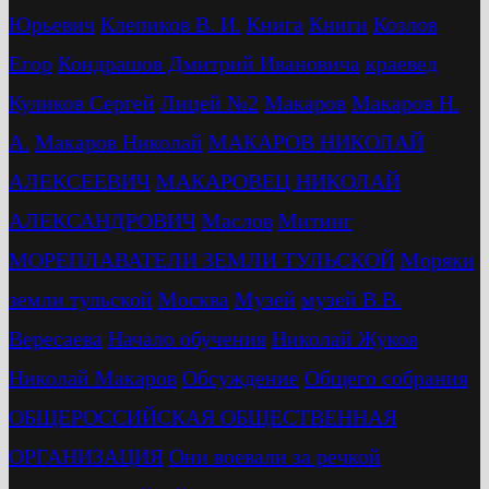
Юрьевич
Клепиков В. И.
Книга
Книги
Козлов
Егор
Кондрашов Дмитрий Ивановича
краевед
Куликов Сергей
Лицей №2
Макаров
Макаров Н.
А.
Макаров Николай
МАКАРОВ НИКОЛАЙ
АЛЕКСЕЕВИЧ
МАКАРОВЕЦ НИКОЛАЙ
АЛЕКСАНДРОВИЧ
Маслов
Митинг
МОРЕПЛАВАТЕЛИ ЗЕМЛИ ТУЛЬСКОЙ
Моряки
земли тульской
Москва
Музей
музей В.В.
Вересаева
Начало обучения
Николай Жуков
Николай Макаров
Обсуждение
Общего собрания
ОБЩЕРОССИЙСКАЯ ОБЩЕСТВЕННАЯ
ОРГАНИЗАЦИЯ
Они воевали за речкой