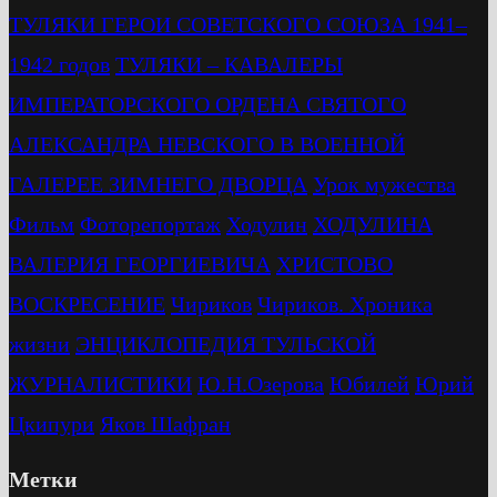
ТУЛЯКИ ГЕРОИ СОВЕТСКОГО СОЮЗА 1941–
1942 годов
ТУЛЯКИ – КАВАЛЕРЫ
ИМПЕРАТОРСКОГО ОРДЕНА СВЯТОГО
АЛЕКСАНДРА НЕВСКОГО В ВОЕННОЙ
ГАЛЕРЕЕ ЗИМНЕГО ДВОРЦА
Урок мужества
Фильм
Фоторепортаж
Ходулин
ХОДУЛИНА
ВАЛЕРИЯ ГЕОРГИЕВИЧА
ХРИСТОВО
ВОСКРЕСЕНИЕ
Чириков
Чириков. Хроника
жизни
ЭНЦИКЛОПЕДИЯ ТУЛЬСКОЙ
ЖУРНАЛИСТИКИ
Ю.Н.Озерова
Юбилей
Юрий
Цкипури
Яков Шафран
Метки