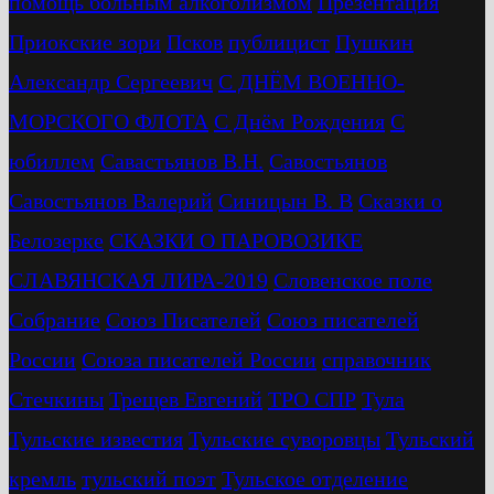
помощь больным алкоголизмом
Презентация
Приокские зори
Псков
публицист
Пушкин
Александр Сергеевич
С ДНЁМ ВОЕННО-
МОРСКОГО ФЛОТА
С Днём Рождения
С
юбиллем
Савастьянов В.Н.
Савостьянов
Савостьянов Валерий
Синицын В. В
Сказки о
Белозерке
СКАЗКИ О ПАРОВОЗИКЕ
СЛАВЯНСКАЯ ЛИРА-2019
Словенское поле
Собрание
Союз Писателей
Союз писателей
России
Союза писателей России
справочник
Стечкины
Трещев Евгений
ТРО СПР
Тула
Тульские известия
Тульские суворовцы
Тульский
кремль
тульский поэт
Тульское отделение