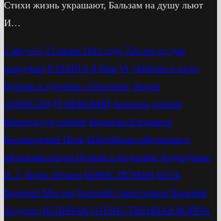
Стихи жизнь украшают, Бальзам на душу льют
И…
2 августа
22 июня 1941 года
220 лет со дня
рождения
8 МАРТА
9 Мая
Vf
»Библия и отцы
Церкви о здоровье и болезнях
Акция
АЛЕКСАНДР НЕВСКИЙ
Алексин
алерий
Виноградов
альбом
Баранова Елизавета
Бессмертный Полк
Библейские афоризмы и
афоризмы отцов Церкви о медицине
Бодрединов
В. Т.
Бориc Играев
БОРИС ИГРАЕВ
БОТЬ
Валерий Маслов
Валерий Савостьянов
Валерий
Ходулин
ВЕЛИКАЯ ОТЕЧЕСТВЕННАЯ ВОЙНА