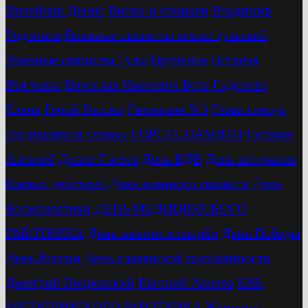
Вилейчик Денис
Витки и спирали
Владимир
Родионов
Военные связисты земли тульской
Военные связисты Тулы
Вручение
Встреча
Выставка
Вячеслав Иванович Боть
Гаденова
Елена
Герой России
Гимназия №3
Глава города
Год памяти и славы»
ГОРСТЬ ПАМЯТИ
Гусаков
Алексей
Денис Гастев
День ВДВ
День ветеранов
боевых действий
День военного связиста
День
Космонавтики
ДЕНЬ МЕДИЦИНСКОГО
РАБОТНИКА
День памяти и скорби
День Победы
День России
День славянской письменности
Дмитрий Покровский
Евгений Авилов
ЕНЬ
МЕДИЦИНСКОГО РАБОТНИКА
Женщины-