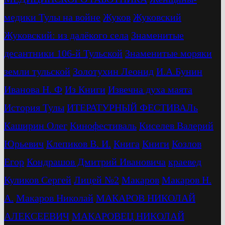
медики Тулы на войне
Жуков
Жуковский
Жуковский: из далёкого села
Знаменитые
десантники 106-й Тульской
Знаменитые моряки
земли тульской
Золотухин Леонид
И.А.Бунин
Иванова Н. Ф
Из Книги
Извечна духа маята
История Тулы
ИТЕРАТУРНЫЙ ФЕСТИВАЛь
Каширин Олег
Кинофестиваль
Киселев Валерий
Юрьевич
Клепиков В. И.
Книга
Книги
Козлов
Егор
Кондрашов Дмитрий Ивановича
краевед
Куликов Сергей
Лицей №2
Макаров
Макаров Н.
А.
Макаров Николай
МАКАРОВ НИКОЛАЙ
АЛЕКСЕЕВИЧ
МАКАРОВЕЦ НИКОЛАЙ