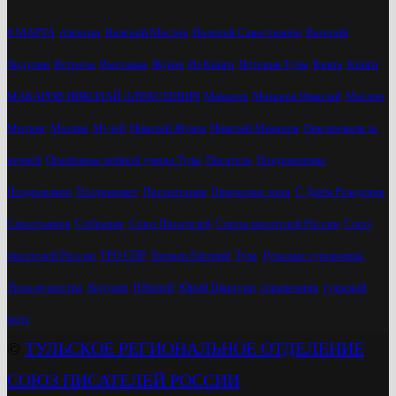
8 МАРТА
Алексин
Валерий Маслов
Валерий Савостьянов
Валерий
Ходулин
Встреча
Выставка
Жуков
Из Книги
История Тулы
Книга
Книги
МАКАРОВ НИКОЛАЙ АЛЕКСЕЕВИЧ
Макаров
Макаров Николай
Маслов
Митинг
Москва
Музей
Николай Жуков
Николай Макаров
Они воевали за
речкой
Опалённые войной улицы Тулы
Писатель
Поздравление
Поздравляем
Поздравляет
Презентация
Приокские зори
С Днём Рождения
Савостьянов
Собрание
Союз Писателей
Союза писателей России
Союз
писателей России
ТРО СПР
Трещев Евгений
Тула
Тульские суворовцы
Урок мужества
Ходулин
Юбилей
Юрий Цкипури
справочник
тульский
поэт
©
ТУЛЬСКОЕ РЕГИОНАЛЬНОЕ ОТДЕЛЕНИЕ
СОЮЗ ПИСАТЕЛЕЙ РОССИИ