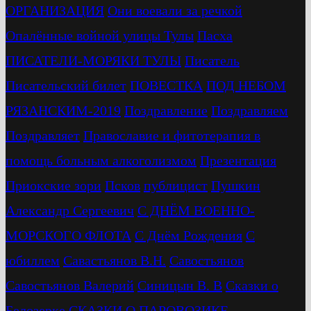
ОРГАНИЗАЦИЯ
Они воевали за речкой
Опалённые войной улицы Тулы
Пасха
ПИСАТЕЛИ-МОРЯКИ ТУЛЫ
Писатель
Писательский билет
ПОВЕСТКА
ПОД НЕБОМ
РЯЗАНСКИМ-2019
Поздравление
Поздравляем
Поздравляет
Православие и фитотерапия в
помощь больным алкоголизмом
Презентация
Приокские зори
Псков
публицист
Пушкин
Александр Сергеевич
С ДНЁМ ВОЕННО-
МОРСКОГО ФЛОТА
С Днём Рождения
С
юбиллем
Савастьянов В.Н.
Савостьянов
Савостьянов Валерий
Синицын В. В
Сказки о
Белозерке
СКАЗКИ О ПАРОВОЗИКЕ