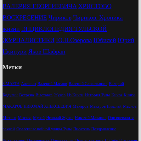
ВАЛЕРИЯ ГЕОРГИЕВИЧА
ХРИСТОВО
ВОСКРЕСЕНИЕ
Чириков
Чириков. Хроника
жизни
ЭНЦИКЛОПЕДИЯ ТУЛЬСКОЙ
ЖУРНАЛИСТИКИ
Ю.Н.Озерова
Юбилей
Юрий
Цкипури
Яков Шафран
Метки
8 МАРТА
Алексин
Валерий Маслов
Валерий Савостьянов
Валерий
Ходулин
Встреча
Выставка
Жуков
Из Книги
История Тулы
Книга
Книги
МАКАРОВ НИКОЛАЙ АЛЕКСЕЕВИЧ
Макаров
Макаров Николай
Маслов
Митинг
Москва
Музей
Николай Жуков
Николай Макаров
Они воевали за
речкой
Опалённые войной улицы Тулы
Писатель
Поздравление
Поздравляем
Поздравляет
Презентация
Приокские зори
С Днём Рождения