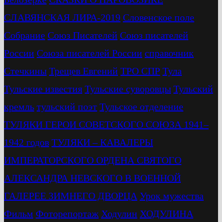
СЛАВЯНСКАЯ ЛИРА-2019
Словенское поле
Собрание
Союз Писателей
Союз писателей
России
Союза писателей России
справочник
Стечкины
Трещев Евгений
ТРО СПР
Тула
Тульские известия
Тульские суворовцы
Тульский
кремль
тульский поэт
Тульское отделение
ТУЛЯКИ ГЕРОИ СОВЕТСКОГО СОЮЗА 1941–
1942 годов
ТУЛЯКИ – КАВАЛЕРЫ
ИМПЕРАТОРСКОГО ОРДЕНА СВЯТОГО
АЛЕКСАНДРА НЕВСКОГО В ВОЕННОЙ
ГАЛЕРЕЕ ЗИМНЕГО ДВОРЦА
Урок мужества
Фильм
Фоторепортаж
Ходулин
ХОДУЛИНА