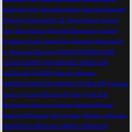
Каширин Олег
Кинофестиваль
Киселев Валерий
Юрьевич
Клепиков В. И.
Книга
Книги
Козлов
Егор
Кондрашов Дмитрий Ивановича
краевед
Куликов Сергей
Лицей №2
Макаров
Макаров Н.
А.
Макаров Николай
МАКАРОВ НИКОЛАЙ
АЛЕКСЕЕВИЧ
МАКАРОВЕЦ НИКОЛАЙ
АЛЕКСАНДРОВИЧ
Маслов
Митинг
МОРЕПЛАВАТЕЛИ ЗЕМЛИ ТУЛЬСКОЙ
Моряки
земли тульской
Москва
Музей
музей В.В.
Вересаева
Начало обучения
Николай Жуков
Николай Макаров
Обсуждение
Общего собрания
ОБЩЕРОССИЙСКАЯ ОБЩЕСТВЕННАЯ