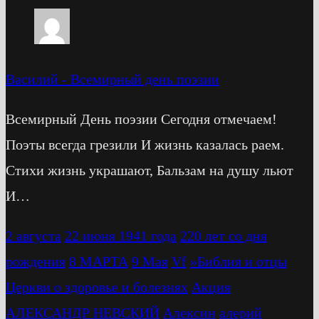
Василий
-
Всемирный день поэзии
Всемирный День поэзии Сегодня отмечаем!
Поэты всегда грезили И жизнь казалась раем.
Стихи жизнь украшают, Бальзам на душу льют
И…
2 августа
22 июня 1941 года
220 лет со дня
рождения
8 МАРТА
9 Мая
Vf
»Библия и отцы
Церкви о здоровье и болезнях
Акция
АЛЕКСАНДР НЕВСКИЙ
Алексин
алерий