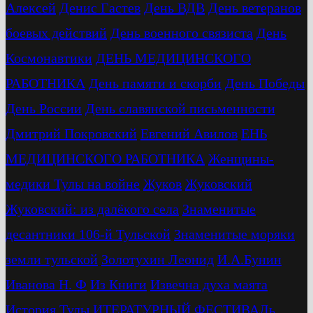
Алексей
Денис Гастев
День ВДВ
День ветеранов
боевых действий
День военного связиста
День
Космонавтики
ДЕНЬ МЕДИЦИНСКОГО
РАБОТНИКА
День памяти и скорби
День Победы
День России
День славянской письменности
Дмитрий Покровский
Евгений Авилов
ЕНЬ
МЕДИЦИНСКОГО РАБОТНИКА
Женщины-
медики Тулы на войне
Жуков
Жуковский
Жуковский: из далёкого села
Знаменитые
десантники 106-й Тульской
Знаменитые моряки
земли тульской
Золотухин Леонид
И.А.Бунин
Иванова Н. Ф
Из Книги
Извечна духа маята
История Тулы
ИТЕРАТУРНЫЙ ФЕСТИВАЛь