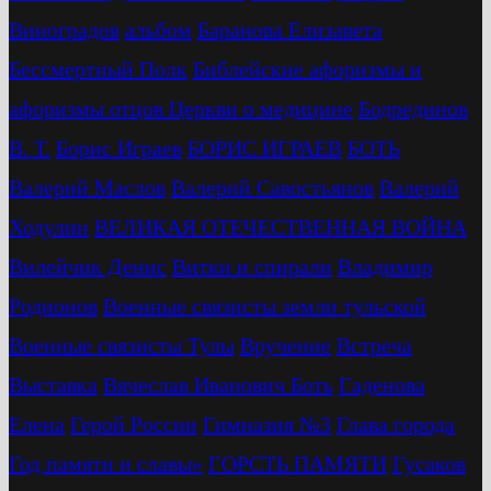
Виноградов
альбом
Баранова Елизавета
Бессмертный Полк
Библейские афоризмы и
афоризмы отцов Церкви о медицине
Бодрединов
В. Т.
Бориc Играев
БОРИС ИГРАЕВ
БОТЬ
Валерий Маслов
Валерий Савостьянов
Валерий
Ходулин
ВЕЛИКАЯ ОТЕЧЕСТВЕННАЯ ВОЙНА
Вилейчик Денис
Витки и спирали
Владимир
Родионов
Военные связисты земли тульской
Военные связисты Тулы
Вручение
Встреча
Выставка
Вячеслав Иванович Боть
Гаденова
Елена
Герой России
Гимназия №3
Глава города
Год памяти и славы»
ГОРСТЬ ПАМЯТИ
Гусаков