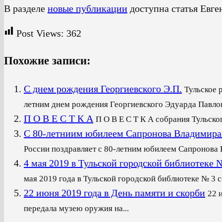
В разделе
новые публикации
доступна статья Евг
Post Views:
362
Похожие записи:
С днем рождения Георгиевского Э.П.
Тульское 
летним днем рождения Георгиевского Эдуарда Павлови
П О В Е С Т К А
П О В Е С Т К А собрания Тульско
С 80-летниим юбилеем Сапронова Владимира
России поздравляет с 80-летним юбилеем Сапронова В
4 мая 2019 в Тульской городской библиот
мая 2019 года в Тульской городской библиотеке № 3 со
22 июня 2019 года в День памяти и скорби
22 
передала музею оружия на...