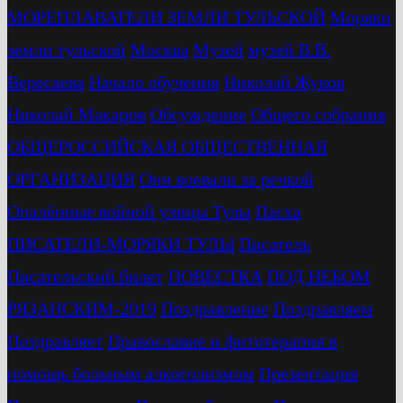
МОРЕПЛАВАТЕЛИ ЗЕМЛИ ТУЛЬСКОЙ
Моряки
земли тульской
Москва
Музей
музей В.В.
Вересаева
Начало обучения
Николай Жуков
Николай Макаров
Обсуждение
Общего собрания
ОБЩЕРОССИЙСКАЯ ОБЩЕСТВЕННАЯ
ОРГАНИЗАЦИЯ
Они воевали за речкой
Опалённые войной улицы Тулы
Пасха
ПИСАТЕЛИ-МОРЯКИ ТУЛЫ
Писатель
Писательский билет
ПОВЕСТКА
ПОД НЕБОМ
РЯЗАНСКИМ-2019
Поздравление
Поздравляем
Поздравляет
Православие и фитотерапия в
помощь больным алкоголизмом
Презентация