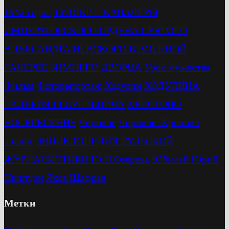
1942 годов
ТУЛЯКИ – КАВАЛЕРЫ
ИМПЕРАТОРСКОГО ОРДЕНА СВЯТОГО
АЛЕКСАНДРА НЕВСКОГО В ВОЕННОЙ
ГАЛЕРЕЕ ЗИМНЕГО ДВОРЦА
Урок мужества
Фильм
Фоторепортаж
Ходулин
ХОДУЛИНА
ВАЛЕРИЯ ГЕОРГИЕВИЧА
ХРИСТОВО
ВОСКРЕСЕНИЕ
Чириков
Чириков. Хроника
жизни
ЭНЦИКЛОПЕДИЯ ТУЛЬСКОЙ
ЖУРНАЛИСТИКИ
Ю.Н.Озерова
Юбилей
Юрий
Цкипури
Яков Шафран
Метки