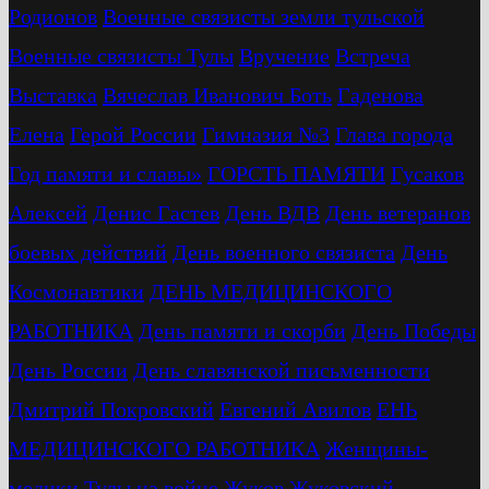
Родионов
Военные связисты земли тульской
Военные связисты Тулы
Вручение
Встреча
Выставка
Вячеслав Иванович Боть
Гаденова
Елена
Герой России
Гимназия №3
Глава города
Год памяти и славы»
ГОРСТЬ ПАМЯТИ
Гусаков
Алексей
Денис Гастев
День ВДВ
День ветеранов
боевых действий
День военного связиста
День
Космонавтики
ДЕНЬ МЕДИЦИНСКОГО
РАБОТНИКА
День памяти и скорби
День Победы
День России
День славянской письменности
Дмитрий Покровский
Евгений Авилов
ЕНЬ
МЕДИЦИНСКОГО РАБОТНИКА
Женщины-
медики Тулы на войне
Жуков
Жуковский