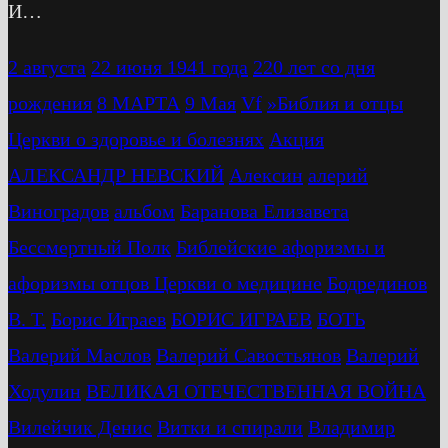
И…
2 августа
22 июня 1941 года
220 лет со дня
рождения
8 МАРТА
9 Мая
Vf
»Библия и отцы
Церкви о здоровье и болезнях
Акция
АЛЕКСАНДР НЕВСКИЙ
Алексин
алерий
Виноградов
альбом
Баранова Елизавета
Бессмертный Полк
Библейские афоризмы и
афоризмы отцов Церкви о медицине
Бодрединов
В. Т.
Бориc Играев
БОРИС ИГРАЕВ
БОТЬ
Валерий Маслов
Валерий Савостьянов
Валерий
Ходулин
ВЕЛИКАЯ ОТЕЧЕСТВЕННАЯ ВОЙНА
Вилейчик Денис
Витки и спирали
Владимир