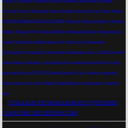
8 МАРТА
Алексин
Валерий Маслов
Валерий Савостьянов
Валерий
Ходулин
Встреча
Выставка
Жуков
Из Книги
История Тулы
Книга
Книги
МАКАРОВ НИКОЛАЙ АЛЕКСЕЕВИЧ
Макаров
Макаров Николай
Маслов
Митинг
Москва
Музей
Николай Жуков
Николай Макаров
Они воевали за
речкой
Опалённые войной улицы Тулы
Писатель
Поздравление
Поздравляем
Поздравляет
Презентация
Приокские зори
С Днём Рождения
Савостьянов
Собрание
Союз Писателей
Союза писателей России
Союз
писателей России
ТРО СПР
Трещев Евгений
Тула
Тульские суворовцы
Урок мужества
Ходулин
Юбилей
Юрий Цкипури
справочник
тульский
поэт
©
ТУЛЬСКОЕ РЕГИОНАЛЬНОЕ ОТДЕЛЕНИЕ
СОЮЗ ПИСАТЕЛЕЙ РОССИИ