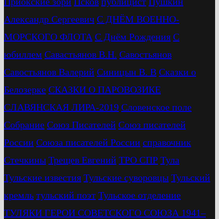
Приокские зори
Псков
публицист
Пушкин
Александр Сергеевич
С ДНЁМ ВОЕННО-
МОРСКОГО ФЛОТА
С Днём Рождения
С
юбиллем
Савастьянов В.Н.
Савостьянов
Савостьянов Валерий
Синицын В. В
Сказки о
Белозерке
СКАЗКИ О ПАРОВОЗИКЕ
СЛАВЯНСКАЯ ЛИРА-2019
Словенское поле
Собрание
Союз Писателей
Союз писателей
России
Союза писателей России
справочник
Стечкины
Трещев Евгений
ТРО СПР
Тула
Тульские известия
Тульские суворовцы
Тульский
кремль
тульский поэт
Тульское отделение
ТУЛЯКИ ГЕРОИ СОВЕТСКОГО СОЮЗА 1941–