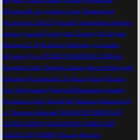
Жуковский: из далёкого села
Знаменитые
десантники 106-й Тульской
Знаменитые моряки
земли тульской
Золотухин Леонид
И.А.Бунин
Иванова Н. Ф
Из Книги
Извечна духа маята
История Тулы
ИТЕРАТУРНЫЙ ФЕСТИВАЛь
Каширин Олег
Кинофестиваль
Киселев Валерий
Юрьевич
Клепиков В. И.
Книга
Книги
Козлов
Егор
Кондрашов Дмитрий Ивановича
краевед
Куликов Сергей
Лицей №2
Макаров
Макаров Н.
А.
Макаров Николай
МАКАРОВ НИКОЛАЙ
АЛЕКСЕЕВИЧ
МАКАРОВЕЦ НИКОЛАЙ
АЛЕКСАНДРОВИЧ
Маслов
Митинг