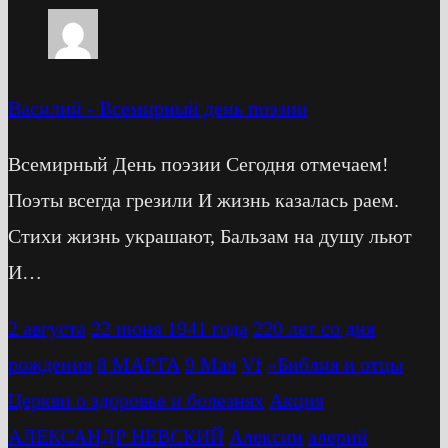
Василий
-
Всемирный день поэзии
Всемирный День поэзии Сегодня отмечаем!
Поэты всегда грезили И жизнь казалась раем.
Стихи жизнь украшают, Бальзам на душу льют
И…
2 августа
22 июня 1941 года
220 лет со дня
рождения
8 МАРТА
9 Мая
Vf
»Библия и отцы
Церкви о здоровье и болезнях
Акция
АЛЕКСАНДР НЕВСКИЙ
Алексин
алерий