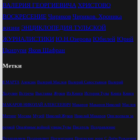
ВАЛЕРИЯ ГЕОРГИЕВИЧА
ХРИСТОВО
ВОСКРЕСЕНИЕ
Чириков
Чириков. Хроника
жизни
ЭНЦИКЛОПЕДИЯ ТУЛЬСКОЙ
ЖУРНАЛИСТИКИ
Ю.Н.Озерова
Юбилей
Юрий
Цкипури
Яков Шафран
Метки
8 МАРТА
Алексин
Валерий Маслов
Валерий Савостьянов
Валерий
Ходулин
Встреча
Выставка
Жуков
Из Книги
История Тулы
Книга
Книги
МАКАРОВ НИКОЛАЙ АЛЕКСЕЕВИЧ
Макаров
Макаров Николай
Маслов
Митинг
Москва
Музей
Николай Жуков
Николай Макаров
Они воевали за
речкой
Опалённые войной улицы Тулы
Писатель
Поздравление
Поздравляем
Поздравляет
Презентация
Приокские зори
С Днём Рождения