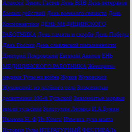
Алексей
Денис Гастев
День ВДВ
День ветеранов
боевых действий
День военного связиста
День
Космонавтики
ДЕНЬ МЕДИЦИНСКОГО
РАБОТНИКА
День памяти и скорби
День Победы
День России
День славянской письменности
Дмитрий Покровский
Евгений Авилов
ЕНЬ
МЕДИЦИНСКОГО РАБОТНИКА
Женщины-
медики Тулы на войне
Жуков
Жуковский
Жуковский: из далёкого села
Знаменитые
десантники 106-й Тульской
Знаменитые моряки
земли тульской
Золотухин Леонид
И.А.Бунин
Иванова Н. Ф
Из Книги
Извечна духа маята
История Тулы
ИТЕРАТУРНЫЙ ФЕСТИВАЛь