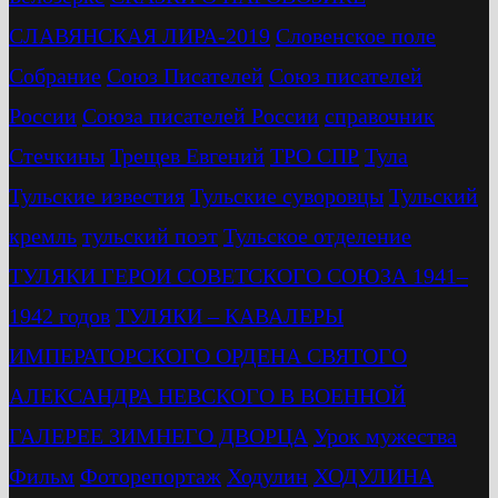
СЛАВЯНСКАЯ ЛИРА-2019
Словенское поле
Собрание
Союз Писателей
Союз писателей
России
Союза писателей России
справочник
Стечкины
Трещев Евгений
ТРО СПР
Тула
Тульские известия
Тульские суворовцы
Тульский
кремль
тульский поэт
Тульское отделение
ТУЛЯКИ ГЕРОИ СОВЕТСКОГО СОЮЗА 1941–
1942 годов
ТУЛЯКИ – КАВАЛЕРЫ
ИМПЕРАТОРСКОГО ОРДЕНА СВЯТОГО
АЛЕКСАНДРА НЕВСКОГО В ВОЕННОЙ
ГАЛЕРЕЕ ЗИМНЕГО ДВОРЦА
Урок мужества
Фильм
Фоторепортаж
Ходулин
ХОДУЛИНА