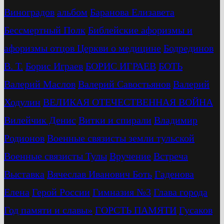
Виноградов
альбом
Баранова Елизавета
Бессмертный Полк
Библейские афоризмы и
афоризмы отцов Церкви о медицине
Бодрединов
В. Т.
Бориc Играев
БОРИС ИГРАЕВ
БОТЬ
Валерий Маслов
Валерий Савостьянов
Валерий
Ходулин
ВЕЛИКАЯ ОТЕЧЕСТВЕННАЯ ВОЙНА
Вилейчик Денис
Витки и спирали
Владимир
Родионов
Военные связисты земли тульской
Военные связисты Тулы
Вручение
Встреча
Выставка
Вячеслав Иванович Боть
Гаденова
Елена
Герой России
Гимназия №3
Глава города
Год памяти и славы»
ГОРСТЬ ПАМЯТИ
Гусаков