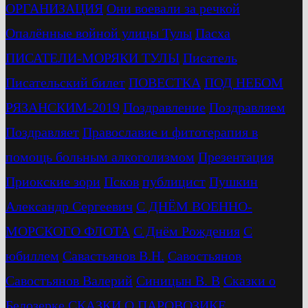
ОРГАНИЗАЦИЯ
Они воевали за речкой
Опалённые войной улицы Тулы
Пасха
ПИСАТЕЛИ-МОРЯКИ ТУЛЫ
Писатель
Писательский билет
ПОВЕСТКА
ПОД НЕБОМ
РЯЗАНСКИМ-2019
Поздравление
Поздравляем
Поздравляет
Православие и фитотерапия в
помощь больным алкоголизмом
Презентация
Приокские зори
Псков
публицист
Пушкин
Александр Сергеевич
С ДНЁМ ВОЕННО-
МОРСКОГО ФЛОТА
С Днём Рождения
С
юбиллем
Савастьянов В.Н.
Савостьянов
Савостьянов Валерий
Синицын В. В
Сказки о
Белозерке
СКАЗКИ О ПАРОВОЗИКЕ