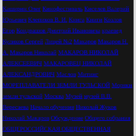
Каширин Олег
Кинофестиваль
Киселев Валерий
Юрьевич
Клепиков В. И.
Книга
Книги
Козлов
Егор
Кондрашов Дмитрий Ивановича
краевед
Куликов Сергей
Лицей №2
Макаров
Макаров Н.
А.
Макаров Николай
МАКАРОВ НИКОЛАЙ
АЛЕКСЕЕВИЧ
МАКАРОВЕЦ НИКОЛАЙ
АЛЕКСАНДРОВИЧ
Маслов
Митинг
МОРЕПЛАВАТЕЛИ ЗЕМЛИ ТУЛЬСКОЙ
Моряки
земли тульской
Москва
Музей
музей В.В.
Вересаева
Начало обучения
Николай Жуков
Николай Макаров
Обсуждение
Общего собрания
ОБЩЕРОССИЙСКАЯ ОБЩЕСТВЕННАЯ