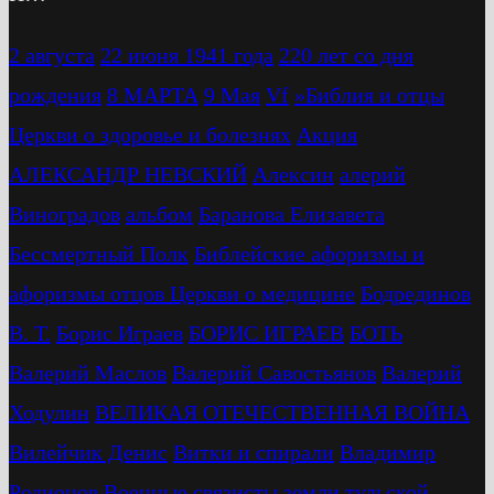
2 августа
22 июня 1941 года
220 лет со дня
рождения
8 МАРТА
9 Мая
Vf
»Библия и отцы
Церкви о здоровье и болезнях
Акция
АЛЕКСАНДР НЕВСКИЙ
Алексин
алерий
Виноградов
альбом
Баранова Елизавета
Бессмертный Полк
Библейские афоризмы и
афоризмы отцов Церкви о медицине
Бодрединов
В. Т.
Бориc Играев
БОРИС ИГРАЕВ
БОТЬ
Валерий Маслов
Валерий Савостьянов
Валерий
Ходулин
ВЕЛИКАЯ ОТЕЧЕСТВЕННАЯ ВОЙНА
Вилейчик Денис
Витки и спирали
Владимир
Родионов
Военные связисты земли тульской