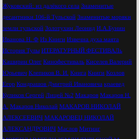
Жуковский: из далёкого села
Знаменитые
десантники 106-й Тульской
Знаменитые моряки
земли тульской
Золотухин Леонид
И.А.Бунин
Иванова Н. Ф
Из Книги
Извечна духа маята
История Тулы
ИТЕРАТУРНЫЙ ФЕСТИВАЛь
Каширин Олег
Кинофестиваль
Киселев Валерий
Юрьевич
Клепиков В. И.
Книга
Книги
Козлов
Егор
Кондрашов Дмитрий Ивановича
краевед
Куликов Сергей
Лицей №2
Макаров
Макаров Н.
А.
Макаров Николай
МАКАРОВ НИКОЛАЙ
АЛЕКСЕЕВИЧ
МАКАРОВЕЦ НИКОЛАЙ
АЛЕКСАНДРОВИЧ
Маслов
Митинг