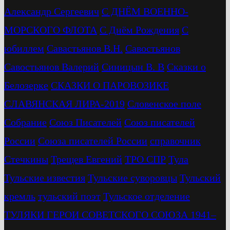
Александр Сергеевич
С ДНЁМ ВОЕННО-
МОРСКОГО ФЛОТА
С Днём Рождения
С
юбиллем
Савастьянов В.Н.
Савостьянов
Савостьянов Валерий
Синицын В. В
Сказки о
Белозерке
СКАЗКИ О ПАРОВОЗИКЕ
СЛАВЯНСКАЯ ЛИРА-2019
Словенское поле
Собрание
Союз Писателей
Союз писателей
России
Союза писателей России
справочник
Стечкины
Трещев Евгений
ТРО СПР
Тула
Тульские известия
Тульские суворовцы
Тульский
кремль
тульский поэт
Тульское отделение
ТУЛЯКИ ГЕРОИ СОВЕТСКОГО СОЮЗА 1941–