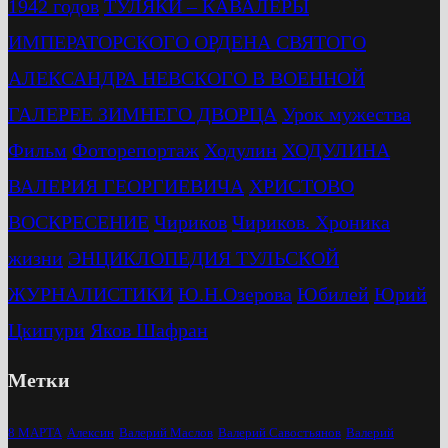
1942 годов
ТУЛЯКИ – КАВАЛЕРЫ
ИМПЕРАТОРСКОГО ОРДЕНА СВЯТОГО
АЛЕКСАНДРА НЕВСКОГО В ВОЕННОЙ
ГАЛЕРЕЕ ЗИМНЕГО ДВОРЦА
Урок мужества
Фильм
Фоторепортаж
Ходулин
ХОДУЛИНА
ВАЛЕРИЯ ГЕОРГИЕВИЧА
ХРИСТОВО
ВОСКРЕСЕНИЕ
Чириков
Чириков. Хроника
жизни
ЭНЦИКЛОПЕДИЯ ТУЛЬСКОЙ
ЖУРНАЛИСТИКИ
Ю.Н.Озерова
Юбилей
Юрий
Цкипури
Яков Шафран
Метки
8 МАРТА
Алексин
Валерий Маслов
Валерий Савостьянов
Валерий