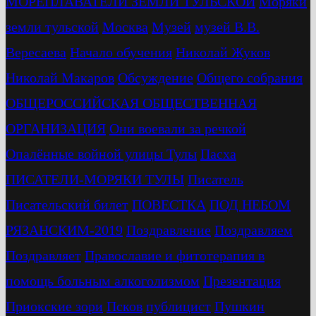
МОРЕПЛАВАТЕЛИ ЗЕМЛИ ТУЛЬСКОЙ
Моряки
земли тульской
Москва
Музей
музей В.В.
Вересаева
Начало обучения
Николай Жуков
Николай Макаров
Обсуждение
Общего собрания
ОБЩЕРОССИЙСКАЯ ОБЩЕСТВЕННАЯ
ОРГАНИЗАЦИЯ
Они воевали за речкой
Опалённые войной улицы Тулы
Пасха
ПИСАТЕЛИ-МОРЯКИ ТУЛЫ
Писатель
Писательский билет
ПОВЕСТКА
ПОД НЕБОМ
РЯЗАНСКИМ-2019
Поздравление
Поздравляем
Поздравляет
Православие и фитотерапия в
помощь больным алкоголизмом
Презентация
Приокские зори
Псков
публицист
Пушкин