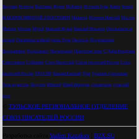
Ходулин
Встреча
Выставка
Жуков
Из Книги
История Тулы
Книга
Книги
МАКАРОВ НИКОЛАЙ АЛЕКСЕЕВИЧ
Макаров
Макаров Николай
Маслов
Митинг
Москва
Музей
Николай Жуков
Николай Макаров
Они воевали за
речкой
Опалённые войной улицы Тулы
Писатель
Поздравление
Поздравляем
Поздравляет
Презентация
Приокские зори
С Днём Рождения
Савостьянов
Собрание
Союз Писателей
Союза писателей России
Союз
писателей России
ТРО СПР
Трещев Евгений
Тула
Тульские суворовцы
Урок мужества
Ходулин
Юбилей
Юрий Цкипури
справочник
тульский
поэт
©
ТУЛЬСКОЕ РЕГИОНАЛЬНОЕ ОТДЕЛЕНИЕ
СОЮЗ ПИСАТЕЛЕЙ РОССИИ
Разработка сайта
Vadim Kazakov
|
B2X.SU