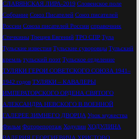
СЛАВЯНСКАЯ ЛИРА-2019
Словенское поле
Собрание
Союз Писателей
Союз писателей
России
Союза писателей России
справочник
Стечкины
Трещев Евгений
ТРО СПР
Тула
Тульские известия
Тульские суворовцы
Тульский
кремль
тульский поэт
Тульское отделение
ТУЛЯКИ ГЕРОИ СОВЕТСКОГО СОЮЗА 1941–
1942 годов
ТУЛЯКИ – КАВАЛЕРЫ
ИМПЕРАТОРСКОГО ОРДЕНА СВЯТОГО
АЛЕКСАНДРА НЕВСКОГО В ВОЕННОЙ
ГАЛЕРЕЕ ЗИМНЕГО ДВОРЦА
Урок мужества
Фильм
Фоторепортаж
Ходулин
ХОДУЛИНА
ВАЛЕРИЯ ГЕОРГИЕВИЧА
ХРИСТОВО