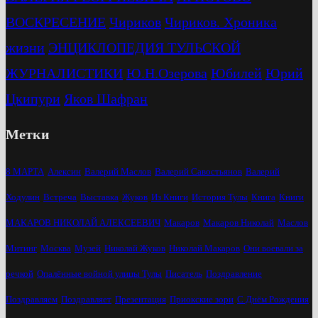
ВОСКРЕСЕНИЕ
Чириков
Чириков. Хроника
жизни
ЭНЦИКЛОПЕДИЯ ТУЛЬСКОЙ
ЖУРНАЛИСТИКИ
Ю.Н.Озерова
Юбилей
Юрий
Цкипури
Яков Шафран
Метки
8 МАРТА
Алексин
Валерий Маслов
Валерий Савостьянов
Валерий
Ходулин
Встреча
Выставка
Жуков
Из Книги
История Тулы
Книга
Книги
МАКАРОВ НИКОЛАЙ АЛЕКСЕЕВИЧ
Макаров
Макаров Николай
Маслов
Митинг
Москва
Музей
Николай Жуков
Николай Макаров
Они воевали за
речкой
Опалённые войной улицы Тулы
Писатель
Поздравление
Поздравляем
Поздравляет
Презентация
Приокские зори
С Днём Рождения