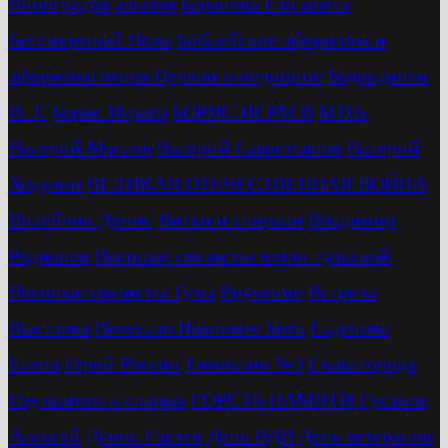
Виноградов
альбом
Баранова Елизавета
Бессмертный Полк
Библейские афоризмы и
афоризмы отцов Церкви о медицине
Бодрединов
В. Т.
Бориc Играев
БОРИС ИГРАЕВ
БОТЬ
Валерий Маслов
Валерий Савостьянов
Валерий
Ходулин
ВЕЛИКАЯ ОТЕЧЕСТВЕННАЯ ВОЙНА
Вилейчик Денис
Витки и спирали
Владимир
Родионов
Военные связисты земли тульской
Военные связисты Тулы
Вручение
Встреча
Выставка
Вячеслав Иванович Боть
Гаденова
Елена
Герой России
Гимназия №3
Глава города
Год памяти и славы»
ГОРСТЬ ПАМЯТИ
Гусаков
Алексей
Денис Гастев
День ВДВ
День ветеранов