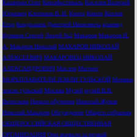
Каширин Олег
Кинофестиваль
Киселев Валерий
Юрьевич
Клепиков В. И.
Книга
Книги
Козлов
Егор
Кондрашов Дмитрий Ивановича
краевед
Куликов Сергей
Лицей №2
Макаров
Макаров Н.
А.
Макаров Николай
МАКАРОВ НИКОЛАЙ
АЛЕКСЕЕВИЧ
МАКАРОВЕЦ НИКОЛАЙ
АЛЕКСАНДРОВИЧ
Маслов
Митинг
МОРЕПЛАВАТЕЛИ ЗЕМЛИ ТУЛЬСКОЙ
Моряки
земли тульской
Москва
Музей
музей В.В.
Вересаева
Начало обучения
Николай Жуков
Николай Макаров
Обсуждение
Общего собрания
ОБЩЕРОССИЙСКАЯ ОБЩЕСТВЕННАЯ
ОРГАНИЗАЦИЯ
Они воевали за речкой