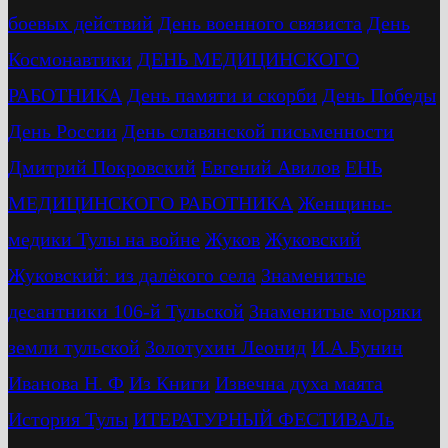
боевых действий
День военного связиста
День
Космонавтики
ДЕНЬ МЕДИЦИНСКОГО
РАБОТНИКА
День памяти и скорби
День Победы
День России
День славянской письменности
Дмитрий Покровский
Евгений Авилов
ЕНЬ
МЕДИЦИНСКОГО РАБОТНИКА
Женщины-
медики Тулы на войне
Жуков
Жуковский
Жуковский: из далёкого села
Знаменитые
десантники 106-й Тульской
Знаменитые моряки
земли тульской
Золотухин Леонид
И.А.Бунин
Иванова Н. Ф
Из Книги
Извечна духа маята
История Тулы
ИТЕРАТУРНЫЙ ФЕСТИВАЛь