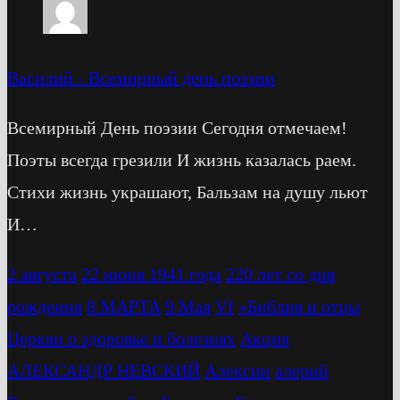
Василий
-
Всемирный день поэзии
Всемирный День поэзии Сегодня отмечаем!
Поэты всегда грезили И жизнь казалась раем.
Стихи жизнь украшают, Бальзам на душу льют
И…
2 августа
22 июня 1941 года
220 лет со дня
рождения
8 МАРТА
9 Мая
Vf
»Библия и отцы
Церкви о здоровье и болезнях
Акция
АЛЕКСАНДР НЕВСКИЙ
Алексин
алерий