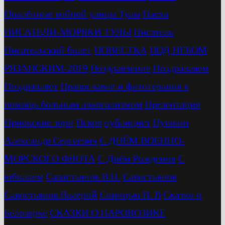
Опалённые войной улицы Тулы
Пасха
ПИСАТЕЛИ-МОРЯКИ ТУЛЫ
Писатель
Писательский билет
ПОВЕСТКА
ПОД НЕБОМ
РЯЗАНСКИМ-2019
Поздравление
Поздравляем
Поздравляет
Православие и фитотерапия в
помощь больным алкоголизмом
Презентация
Приокские зори
Псков
публицист
Пушкин
Александр Сергеевич
С ДНЁМ ВОЕННО-
МОРСКОГО ФЛОТА
С Днём Рождения
С
юбиллем
Савастьянов В.Н.
Савостьянов
Савостьянов Валерий
Синицын В. В
Сказки о
Белозерке
СКАЗКИ О ПАРОВОЗИКЕ