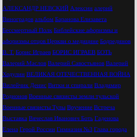
АЛЕКСАНДР НЕВСКИЙ
Алексин
алерий
Виноградов
альбом
Баранова Елизавета
Бессмертный Полк
Библейские афоризмы и
афоризмы отцов Церкви о медицине
Бодрединов
В. Т.
Бориc Играев
БОРИС ИГРАЕВ
БОТЬ
Валерий Маслов
Валерий Савостьянов
Валерий
Ходулин
ВЕЛИКАЯ ОТЕЧЕСТВЕННАЯ ВОЙНА
Вилейчик Денис
Витки и спирали
Владимир
Родионов
Военные связисты земли тульской
Военные связисты Тулы
Вручение
Встреча
Выставка
Вячеслав Иванович Боть
Гаденова
Елена
Герой России
Гимназия №3
Глава города