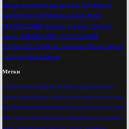
Фильм
Фоторепортаж
Ходулин
ХОДУЛИНА
ВАЛЕРИЯ ГЕОРГИЕВИЧА
ХРИСТОВО
ВОСКРЕСЕНИЕ
Чириков
Чириков. Хроника
жизни
ЭНЦИКЛОПЕДИЯ ТУЛЬСКОЙ
ЖУРНАЛИСТИКИ
Ю.Н.Озерова
Юбилей
Юрий
Цкипури
Яков Шафран
Метки
8 МАРТА
Алексин
Валерий Маслов
Валерий Савостьянов
Валерий
Ходулин
Встреча
Выставка
Жуков
Из Книги
История Тулы
Книга
Книги
МАКАРОВ НИКОЛАЙ АЛЕКСЕЕВИЧ
Макаров
Макаров Николай
Маслов
Митинг
Москва
Музей
Николай Жуков
Николай Макаров
Они воевали за
речкой
Опалённые войной улицы Тулы
Писатель
Поздравление