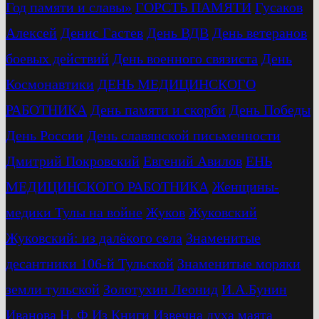
Год памяти и славы»
ГОРСТЬ ПАМЯТИ
Гусаков
Алексей
Денис Гастев
День ВДВ
День ветеранов
боевых действий
День военного связиста
День
Космонавтики
ДЕНЬ МЕДИЦИНСКОГО
РАБОТНИКА
День памяти и скорби
День Победы
День России
День славянской письменности
Дмитрий Покровский
Евгений Авилов
ЕНЬ
МЕДИЦИНСКОГО РАБОТНИКА
Женщины-
медики Тулы на войне
Жуков
Жуковский
Жуковский: из далёкого села
Знаменитые
десантники 106-й Тульской
Знаменитые моряки
земли тульской
Золотухин Леонид
И.А.Бунин
Иванова Н. Ф
Из Книги
Извечна духа маята