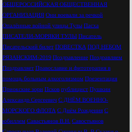
ОБЩЕРОССИЙСКАЯ ОБЩЕСТВЕННАЯ
ОРГАНИЗАЦИЯ
Они воевали за речкой
Опалённые войной улицы Тулы
Пасха
ПИСАТЕЛИ-МОРЯКИ ТУЛЫ
Писатель
Писательский билет
ПОВЕСТКА
ПОД НЕБОМ
РЯЗАНСКИМ-2019
Поздравление
Поздравляем
Поздравляет
Православие и фитотерапия в
помощь больным алкоголизмом
Презентация
Приокские зори
Псков
публицист
Пушкин
Александр Сергеевич
С ДНЁМ ВОЕННО-
МОРСКОГО ФЛОТА
С Днём Рождения
С
юбиллем
Савастьянов В.Н.
Савостьянов
Савостьянов Валерий
Синицын В. В
Сказки о