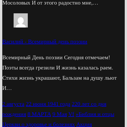
Мосоловых И от этого радостно мне,…
Василий
-
Всемирный день поэзии
Всемирный День поэзии Сегодня отмечаем!
Поэты всегда грезили И жизнь казалась раем.
Стихи жизнь украшают, Бальзам на душу льют
И…
2 августа
22 июня 1941 года
220 лет со дня
рождения
8 МАРТА
9 Мая
Vf
»Библия и отцы
Церкви о здоровье и болезнях
Акция