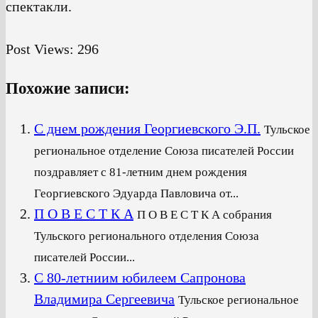
спектакли.
Post Views:
296
Похожие записи:
С днем рождения Георгиевского Э.П.
Тульское
региональное отделение Союза писателей России
поздравляет с 81-летним днем рождения
Георгиевского Эдуарда Павловича от...
П О В Е С Т К А
П О В Е С Т К А собрания
Тульского регионального отделения Союза
писателей России...
С 80-летниим юбилеем Сапронова
Владимира Сергеевича
Тульское региональное