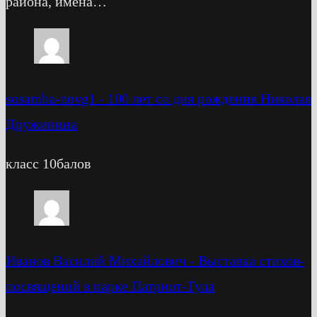
района, имена…
sosamba-novg1
-
100 лет со дня рождения Николая
Дружинина
класс 10балов
Иванов Василий Михайлович
-
Выставка стихов-
посвящений в парке Патриот-Тула