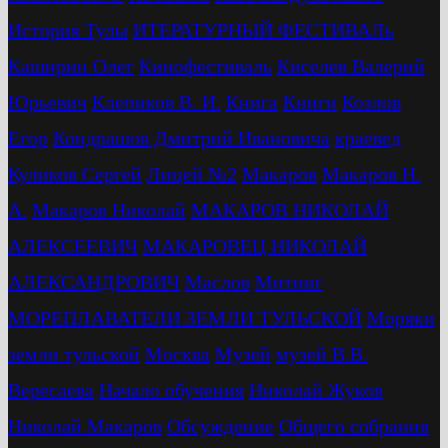
История Тулы
ИТЕРАТУРНЫЙ ФЕСТИВАЛь
Каширин Олег
Кинофестиваль
Киселев Валерий
Юрьевич
Клепиков В. И.
Книга
Книги
Козлов
Егор
Кондрашов Дмитрий Ивановича
краевед
Куликов Сергей
Лицей №2
Макаров
Макаров Н.
А.
Макаров Николай
МАКАРОВ НИКОЛАЙ
АЛЕКСЕЕВИЧ
МАКАРОВЕЦ НИКОЛАЙ
АЛЕКСАНДРОВИЧ
Маслов
Митинг
МОРЕПЛАВАТЕЛИ ЗЕМЛИ ТУЛЬСКОЙ
Моряки
земли тульской
Москва
Музей
музей В.В.
Вересаева
Начало обучения
Николай Жуков
Николай Макаров
Обсуждение
Общего собрания