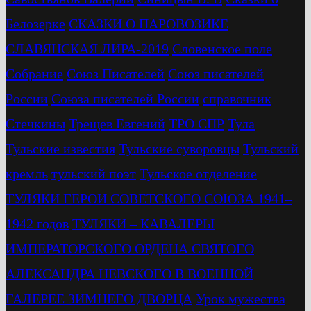
Белозерке
СКАЗКИ О ПАРОВОЗИКЕ
СЛАВЯНСКАЯ ЛИРА-2019
Словенское поле
Собрание
Союз Писателей
Союз писателей
России
Союза писателей России
справочник
Стечкины
Трещев Евгений
ТРО СПР
Тула
Тульские известия
Тульские суворовцы
Тульский
кремль
тульский поэт
Тульское отделение
ТУЛЯКИ ГЕРОИ СОВЕТСКОГО СОЮЗА 1941–
1942 годов
ТУЛЯКИ – КАВАЛЕРЫ
ИМПЕРАТОРСКОГО ОРДЕНА СВЯТОГО
АЛЕКСАНДРА НЕВСКОГО В ВОЕННОЙ
ГАЛЕРЕЕ ЗИМНЕГО ДВОРЦА
Урок мужества