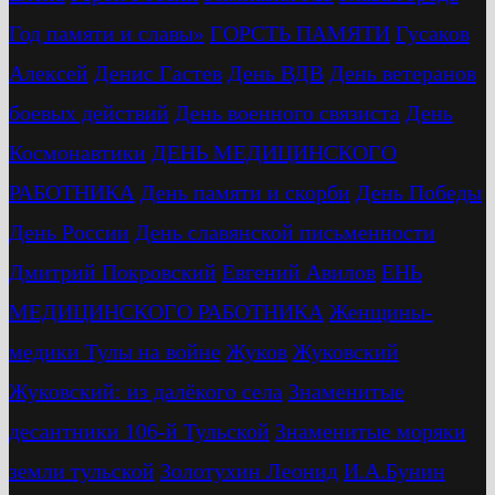
Год памяти и славы»
ГОРСТЬ ПАМЯТИ
Гусаков
Алексей
Денис Гастев
День ВДВ
День ветеранов
боевых действий
День военного связиста
День
Космонавтики
ДЕНЬ МЕДИЦИНСКОГО
РАБОТНИКА
День памяти и скорби
День Победы
День России
День славянской письменности
Дмитрий Покровский
Евгений Авилов
ЕНЬ
МЕДИЦИНСКОГО РАБОТНИКА
Женщины-
медики Тулы на войне
Жуков
Жуковский
Жуковский: из далёкого села
Знаменитые
десантники 106-й Тульской
Знаменитые моряки
земли тульской
Золотухин Леонид
И.А.Бунин