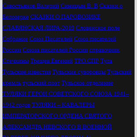
Савостьянов Валерий
Синицын В. В
Сказки о
Белозерке
СКАЗКИ О ПАРОВОЗИКЕ
СЛАВЯНСКАЯ ЛИРА-2019
Словенское поле
Собрание
Союз Писателей
Союз писателей
России
Союза писателей России
справочник
Стечкины
Трещев Евгений
ТРО СПР
Тула
Тульские известия
Тульские суворовцы
Тульский
кремль
тульский поэт
Тульское отделение
ТУЛЯКИ ГЕРОИ СОВЕТСКОГО СОЮЗА 1941–
1942 годов
ТУЛЯКИ – КАВАЛЕРЫ
ИМПЕРАТОРСКОГО ОРДЕНА СВЯТОГО
АЛЕКСАНДРА НЕВСКОГО В ВОЕННОЙ