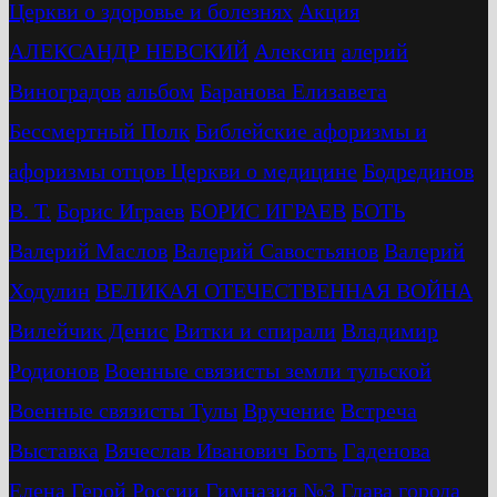
Церкви о здоровье и болезнях
Акция
АЛЕКСАНДР НЕВСКИЙ
Алексин
алерий
Виноградов
альбом
Баранова Елизавета
Бессмертный Полк
Библейские афоризмы и
афоризмы отцов Церкви о медицине
Бодрединов
В. Т.
Бориc Играев
БОРИС ИГРАЕВ
БОТЬ
Валерий Маслов
Валерий Савостьянов
Валерий
Ходулин
ВЕЛИКАЯ ОТЕЧЕСТВЕННАЯ ВОЙНА
Вилейчик Денис
Витки и спирали
Владимир
Родионов
Военные связисты земли тульской
Военные связисты Тулы
Вручение
Встреча
Выставка
Вячеслав Иванович Боть
Гаденова
Елена
Герой России
Гимназия №3
Глава города