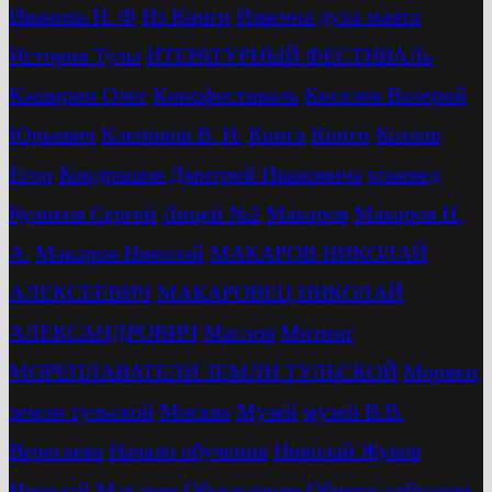
Иванова Н. Ф
Из Книги
Извечна духа маята
История Тулы
ИТЕРАТУРНЫЙ ФЕСТИВАЛь
Каширин Олег
Кинофестиваль
Киселев Валерий
Юрьевич
Клепиков В. И.
Книга
Книги
Козлов
Егор
Кондрашов Дмитрий Ивановича
краевед
Куликов Сергей
Лицей №2
Макаров
Макаров Н.
А.
Макаров Николай
МАКАРОВ НИКОЛАЙ
АЛЕКСЕЕВИЧ
МАКАРОВЕЦ НИКОЛАЙ
АЛЕКСАНДРОВИЧ
Маслов
Митинг
МОРЕПЛАВАТЕЛИ ЗЕМЛИ ТУЛЬСКОЙ
Моряки
земли тульской
Москва
Музей
музей В.В.
Вересаева
Начало обучения
Николай Жуков
Николай Макаров
Обсуждение
Общего собрания