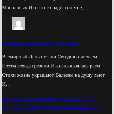
Мосоловых И от этого радостно мне,…
Василий
-
Всемирный день поэзии
Всемирный День поэзии Сегодня отмечаем!
Поэты всегда грезили И жизнь казалась раем.
Стихи жизнь украшают, Бальзам на душу льют
И…
2 августа
22 июня 1941 года
220 лет со дня
рождения
8 МАРТА
9 Мая
Vf
»Библия и отцы