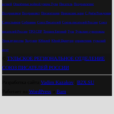
речкой
Опалённые войной улицы Тулы
Писатель
Поздравление
Поздравляем
Поздравляет
Презентация
Приокские зори
С Днём Рождения
Савостьянов
Собрание
Союз Писателей
Союза писателей России
Союз
писателей России
ТРО СПР
Трещев Евгений
Тула
Тульские суворовцы
Урок мужества
Ходулин
Юбилей
Юрий Цкипури
справочник
тульский
поэт
©
ТУЛЬСКОЕ РЕГИОНАЛЬНОЕ ОТДЕЛЕНИЕ
СОЮЗ ПИСАТЕЛЕЙ РОССИИ
Разработка сайта
Vadim Kazakov
|
B2X.SU
Работает на
WordPress
и
Bam
.