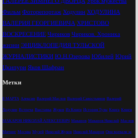
ГАЛЕРЕЕ ЗИМНЕГО ДВОРЦА
Урок мужества
Фильм
Фоторепортаж
Ходулин
ХОДУЛИНА
ВАЛЕРИЯ ГЕОРГИЕВИЧА
ХРИСТОВО
ВОСКРЕСЕНИЕ
Чириков
Чириков. Хроника
жизни
ЭНЦИКЛОПЕДИЯ ТУЛЬСКОЙ
ЖУРНАЛИСТИКИ
Ю.Н.Озерова
Юбилей
Юрий
Цкипури
Яков Шафран
Метки
8 МАРТА
Алексин
Валерий Маслов
Валерий Савостьянов
Валерий
Ходулин
Встреча
Выставка
Жуков
Из Книги
История Тулы
Книга
Книги
МАКАРОВ НИКОЛАЙ АЛЕКСЕЕВИЧ
Макаров
Макаров Николай
Маслов
Митинг
Москва
Музей
Николай Жуков
Николай Макаров
Они воевали за