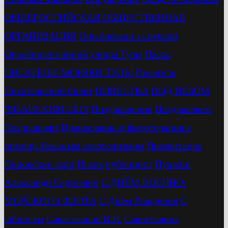
ОБЩЕРОССИЙСКАЯ ОБЩЕСТВЕННАЯ
ОРГАНИЗАЦИЯ
Они воевали за речкой
Опалённые войной улицы Тулы
Пасха
ПИСАТЕЛИ-МОРЯКИ ТУЛЫ
Писатель
Писательский билет
ПОВЕСТКА
ПОД НЕБОМ
РЯЗАНСКИМ-2019
Поздравление
Поздравляем
Поздравляет
Православие и фитотерапия в
помощь больным алкоголизмом
Презентация
Приокские зори
Псков
публицист
Пушкин
Александр Сергеевич
С ДНЁМ ВОЕННО-
МОРСКОГО ФЛОТА
С Днём Рождения
С
юбиллем
Савастьянов В.Н.
Савостьянов