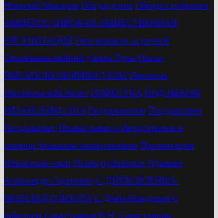
Николай Макаров
Обсуждение
Общего собрания
ОБЩЕРОССИЙСКАЯ ОБЩЕСТВЕННАЯ
ОРГАНИЗАЦИЯ
Они воевали за речкой
Опалённые войной улицы Тулы
Пасха
ПИСАТЕЛИ-МОРЯКИ ТУЛЫ
Писатель
Писательский билет
ПОВЕСТКА
ПОД НЕБОМ
РЯЗАНСКИМ-2019
Поздравление
Поздравляем
Поздравляет
Православие и фитотерапия в
помощь больным алкоголизмом
Презентация
Приокские зори
Псков
публицист
Пушкин
Александр Сергеевич
С ДНЁМ ВОЕННО-
МОРСКОГО ФЛОТА
С Днём Рождения
С
юбиллем
Савастьянов В.Н.
Савостьянов