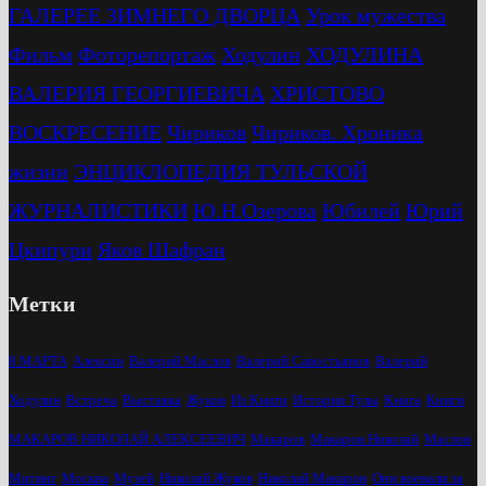
ГАЛЕРЕЕ ЗИМНЕГО ДВОРЦА
Урок мужества
Фильм
Фоторепортаж
Ходулин
ХОДУЛИНА
ВАЛЕРИЯ ГЕОРГИЕВИЧА
ХРИСТОВО
ВОСКРЕСЕНИЕ
Чириков
Чириков. Хроника
жизни
ЭНЦИКЛОПЕДИЯ ТУЛЬСКОЙ
ЖУРНАЛИСТИКИ
Ю.Н.Озерова
Юбилей
Юрий
Цкипури
Яков Шафран
Метки
8 МАРТА
Алексин
Валерий Маслов
Валерий Савостьянов
Валерий
Ходулин
Встреча
Выставка
Жуков
Из Книги
История Тулы
Книга
Книги
МАКАРОВ НИКОЛАЙ АЛЕКСЕЕВИЧ
Макаров
Макаров Николай
Маслов
Митинг
Москва
Музей
Николай Жуков
Николай Макаров
Они воевали за