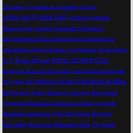
Церкви о здоровье и болезнях
Акция
АЛЕКСАНДР НЕВСКИЙ
Алексин
алерий
Виноградов
альбом
Баранова Елизавета
Бессмертный Полк
Библейские афоризмы и
афоризмы отцов Церкви о медицине
Бодрединов
В. Т.
Бориc Играев
БОРИС ИГРАЕВ
БОТЬ
Валерий Маслов
Валерий Савостьянов
Валерий
Ходулин
ВЕЛИКАЯ ОТЕЧЕСТВЕННАЯ ВОЙНА
Вилейчик Денис
Витки и спирали
Владимир
Родионов
Военные связисты земли тульской
Военные связисты Тулы
Вручение
Встреча
Выставка
Вячеслав Иванович Боть
Гаденова