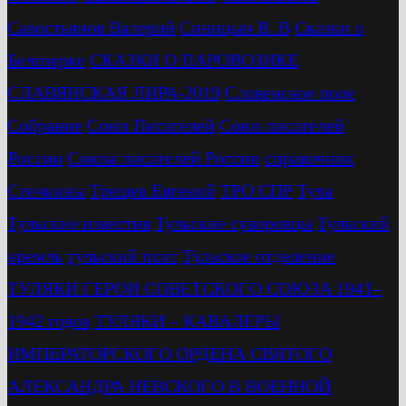
Савостьянов Валерий
Синицын В. В
Сказки о
Белозерке
СКАЗКИ О ПАРОВОЗИКЕ
СЛАВЯНСКАЯ ЛИРА-2019
Словенское поле
Собрание
Союз Писателей
Союз писателей
России
Союза писателей России
справочник
Стечкины
Трещев Евгений
ТРО СПР
Тула
Тульские известия
Тульские суворовцы
Тульский
кремль
тульский поэт
Тульское отделение
ТУЛЯКИ ГЕРОИ СОВЕТСКОГО СОЮЗА 1941–
1942 годов
ТУЛЯКИ – КАВАЛЕРЫ
ИМПЕРАТОРСКОГО ОРДЕНА СВЯТОГО
АЛЕКСАНДРА НЕВСКОГО В ВОЕННОЙ