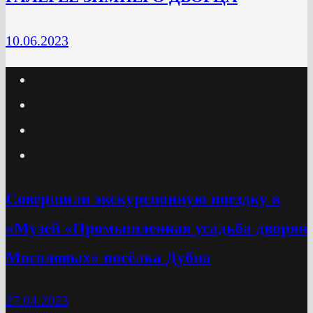
10.06.2023
Cовершили экскурсионную поездку в
«Музей «Промышленная усадьба дворян
Мосоловых» посёлка Дубна
27.04.2023