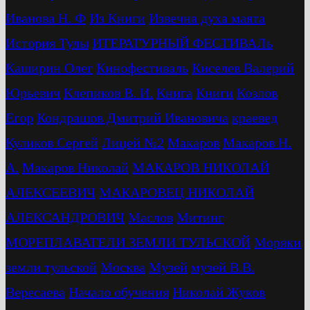
Иванова Н. Ф
Из Книги
Извечна духа маята
История Тулы
ИТЕРАТУРНЫЙ ФЕСТИВАЛь
Каширин Олег
Кинофестиваль
Киселев Валерий
Юрьевич
Клепиков В. И.
Книга
Книги
Козлов
Егор
Кондрашов Дмитрий Ивановича
краевед
Куликов Сергей
Лицей №2
Макаров
Макаров Н.
А.
Макаров Николай
МАКАРОВ НИКОЛАЙ
АЛЕКСЕЕВИЧ
МАКАРОВЕЦ НИКОЛАЙ
АЛЕКСАНДРОВИЧ
Маслов
Митинг
МОРЕПЛАВАТЕЛИ ЗЕМЛИ ТУЛЬСКОЙ
Моряки
земли тульской
Москва
Музей
музей В.В.
Вересаева
Начало обучения
Николай Жуков